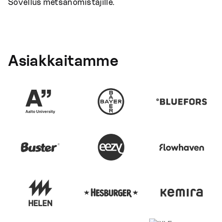
Sovellus metsänomistajille.
Asiakkaitamme