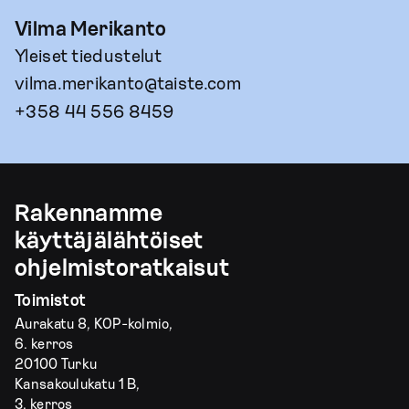
Vilma Merikanto
Yleiset tiedustelut
vilma.merikanto@taiste.com
+358 44 556 8459
Rakennamme
käyttäjälähtöiset
ohjelmistoratkaisut
Toimistot
Aurakatu 8, KOP-kolmio,
6. kerros
20100 Turku
Kansakoulukatu 1 B,
3. kerros