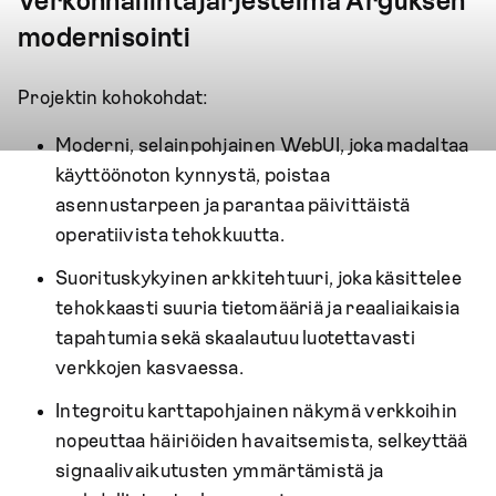
Verkonhallintajärjestelmä Arguksen
modernisointi
Projektin kohokohdat:
Moderni, selainpohjainen WebUI, joka madaltaa
käyttöönoton kynnystä, poistaa
asennustarpeen ja parantaa päivittäistä
operatiivista tehokkuutta.
Suorituskykyinen arkkitehtuuri, joka käsittelee
tehokkaasti suuria tietomääriä ja reaaliaikaisia
tapahtumia sekä skaalautuu luotettavasti
verkkojen kasvaessa.
Integroitu karttapohjainen
näkymä verkkoihin
nopeuttaa häiriöiden havaitsemista, selkeyttää
signaalivaikutusten ymmärtämistä ja