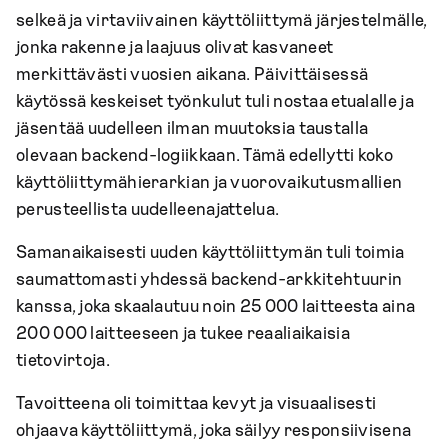
selkeä ja virtaviivainen käyttöliittymä järjestelmälle,
jonka rakenne ja laajuus olivat kasvaneet
merkittävästi vuosien aikana. Päivittäisessä
käytössä keskeiset työnkulut tuli nostaa etualalle ja
jäsentää uudelleen ilman muutoksia taustalla
olevaan backend-logiikkaan. Tämä edellytti koko
käyttöliittymähierarkian ja vuorovaikutusmallien
perusteellista uudelleenajattelua.
Samanaikaisesti uuden käyttöliittymän tuli toimia
saumattomasti yhdessä backend-arkkitehtuurin
kanssa, joka skaalautuu noin 25 000 laitteesta aina
200 000 laitteeseen ja tukee reaaliaikaisia
tietovirtoja.
Tavoitteena oli toimittaa kevyt ja visuaalisesti
ohjaava käyttöliittymä, joka säilyy responsiivisena