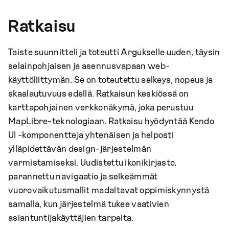
Ratkaisu
Taiste suunnitteli ja toteutti Argukselle uuden, täysin
selainpohjaisen ja asennusvapaan web-
käyttöliittymän. Se on toteutettu selkeys, nopeus ja
skaalautuvuus edellä. Ratkaisun keskiössä on
karttapohjainen verkkonäkymä, joka perustuu
MapLibre-teknologiaan. Ratkaisu hyödyntää Kendo
UI -komponentteja yhtenäisen ja helposti
ylläpidettävän design-järjestelmän
varmistamiseksi. Uudistettu ikonikirjasto,
parannettu navigaatio ja selkeämmät
vuorovaikutusmallit madaltavat oppimiskynnystä
samalla, kun järjestelmä tukee vaativien
asiantuntijakäyttäjien tarpeita.