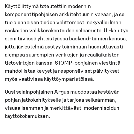
Käyttöliittymä toteutettiin modernin
komponenttipohjaisen arkkitehtuurin varaan, ja se
tuo olennaisen tiedon välittömästi näkyville ilman
raskaiden valikkorakenteiden selaamista. UI-kehitys
eteni tiiviissä yhteistyössä backend-tiimien kanssa,
jotta järjestelmä pystyy toimimaan huomattavasti
aiempaa suurempien verkkojen ja reaaliaikaisten
tietovirtojen kanssa. STOMP-pohjainen viestintä
mahdollistaa kevyet ja responsiiviset päivitykset
myös vaativissa käyttöympäristöissä.
Uusi selainpohjainen Argus muodostaa kestävän
pohjan jatkokehitykselle ja tarjoaa selkeämmän,
visuaalisemman ja merkittävästi modernisoidun
käyttökokemuksen.