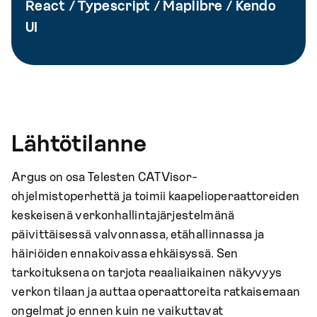
React / Typescript / Maplibre / Kendo
UI
Lähtötilanne
Argus on osa Telesten CATVisor-
ohjelmistoperhettä ja toimii kaapelioperaattoreiden
keskeisenä verkonhallintajärjestelmänä
päivittäisessä valvonnassa, etähallinnassa ja
häiriöiden ennakoivassa ehkäisyssä. Sen
tarkoituksena on tarjota reaaliaikainen näkyvyys
verkon tilaan ja auttaa operaattoreita ratkaisemaan
ongelmat jo ennen kuin ne vaikuttavat