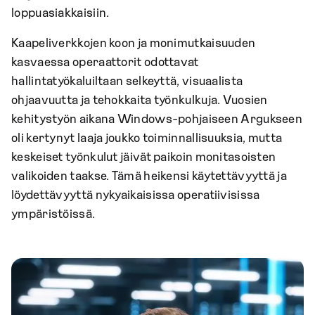
loppuasiakkaisiin.
Kaapeliverkkojen koon ja monimutkaisuuden
kasvaessa operaattorit odottavat
hallintatyökaluiltaan selkeyttä, visuaalista
ohjaavuutta ja tehokkaita työnkulkuja. Vuosien
kehitystyön aikana Windows-pohjaiseen Argukseen
oli kertynyt laaja joukko toiminnallisuuksia, mutta
keskeiset työnkulut jäivät paikoin monitasoisten
valikoiden taakse. Tämä heikensi käytettävyyttä ja
löydettävyyttä nykyaikaisissa operatiivisissa
ympäristöissä.