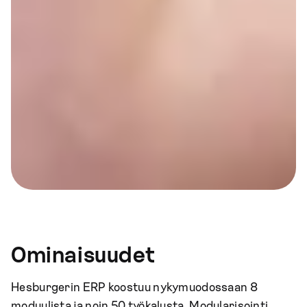
Ominaisuudet
Hesburgerin ERP koostuu nykymuodossaan 8
moduulista ja noin 50 työkalusta. Modularisointi