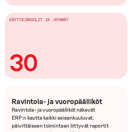
KÄYTTÄJÄROOLIT JA -RYHMÄT
30
Ravintola- ja vuoropäälliköt
Ravintola- ja vuoropäälliköt näkevät
ERP:n kautta kaikki asiaankuuluvat,
päivittäiseen toimintaan liittyvät raportit