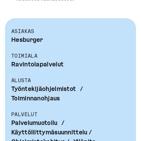
ASIAKAS
Hesburger
TOIMIALA
Ravintolapalvelut
ALUSTA
Työntekijäohjelmistot /
Toiminnanohjaus
PALVELUT
Palvelumuotoilu /
Käyttöliittymäsuunnittelu /