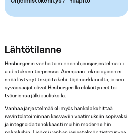
Ohjelmistokehitys / Ylläpito
Lähtötilanne
Hesburgerin vanha toiminnanohjausjärjestelmä oli
uudistuksen tarpeessa. Aiempaan teknologiaan ei
enää löytynyt tekijöitä kehittäjämarkkinoilta, ja sen
syväosaajat olivat Hesburgerilla eläköityneet tai
työuriensa jälkipuoliskolla.
Vanhaa järjestelmää oli myös hankala kehittää
ravintolatoiminnan kasvaviin vaatimuksiin sopivaksi
ja integroida tehokkaasti muihin moderneihin
palveluihin. Lisäksi vanhan järjestelmän tietoturvaa