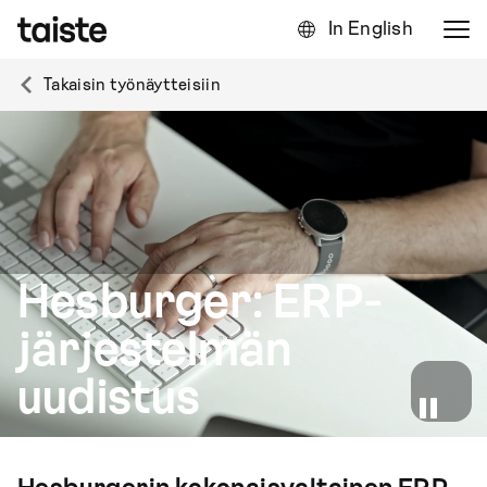
In English
Takaisin työnäytteisiin
Hesburger: ERP-
järjestelmän
uudistus