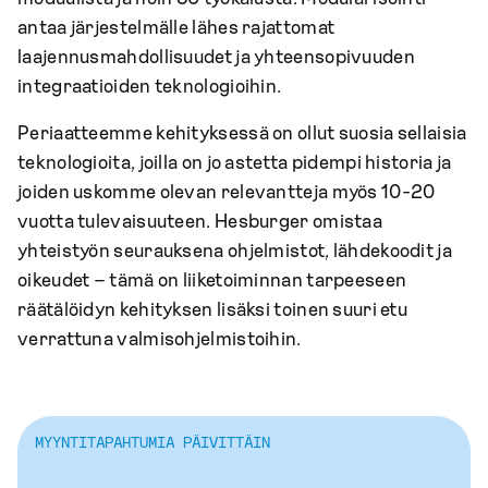
antaa järjestelmälle lähes rajattomat
laajennusmahdollisuudet ja yhteensopivuuden
integraatioiden teknologioihin.
Periaatteemme kehityksessä on ollut suosia sellaisia
teknologioita, joilla on jo astetta pidempi historia ja
joiden uskomme olevan relevantteja myös 10-20
vuotta tulevaisuuteen. Hesburger omistaa
yhteistyön seurauksena ohjelmistot, lähdekoodit ja
oikeudet – tämä on liiketoiminnan tarpeeseen
räätälöidyn kehityksen lisäksi toinen suuri etu
verrattuna valmisohjelmistoihin.
MYYNTITAPAHTUMIA PÄIVITTÄIN