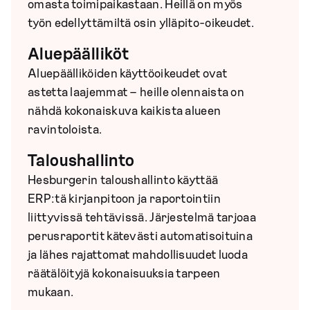
omasta toimipaikastaan. Heillä on myös
työn edellyttämiltä osin ylläpito-oikeudet.
Aluepäälliköt
Aluepäälliköiden käyttöoikeudet ovat
astetta laajemmat – heille olennaista on
nähdä kokonaiskuva kaikista alueen
ravintoloista.
Taloushallinto
Hesburgerin taloushallinto käyttää
ERP:tä kirjanpitoon ja raportointiin
liittyvissä tehtävissä. Järjestelmä tarjoaa
perusraportit kätevästi automatisoituina
ja lähes rajattomat mahdollisuudet luoda
räätälöityjä kokonaisuuksia tarpeen
mukaan.