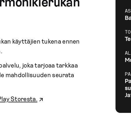
ormonikierukan
AS
B
TO
Te
kan käyttäjien tukena ennen
.
AL
Mo
alvelu, joka tarjoaa tarkkaa
ille mahdollisuuden seurata
PA
Pa
su
Ja
Play Storesta.