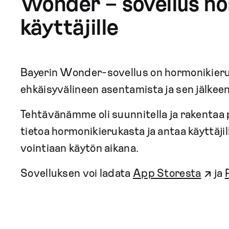
Wonder – sovellus h
käyttäjille
Bayerin Wonder-sovellus on hormonikieru
ehkäisyvälineen asentamista ja sen jälkeen
Tehtävänämme oli suunnitella ja rakentaa p
tietoa hormonikierukasta ja antaa käyttäj
vointiaan käytön aikana.
Sovelluksen voi ladata
App Storesta
ja