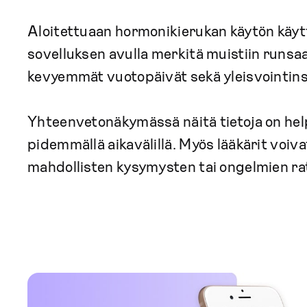
Aloitettuaan hormonikierukan käytön käytt
sovelluksen avulla merkitä muistiin runs
kevyemmät vuotopäivät sekä yleisvointins
Yhteenvetonäkymässä näitä tietoja on hel
pidemmällä aikavälillä. Myös lääkärit voiv
mahdollisten kysymysten tai ongelmien r