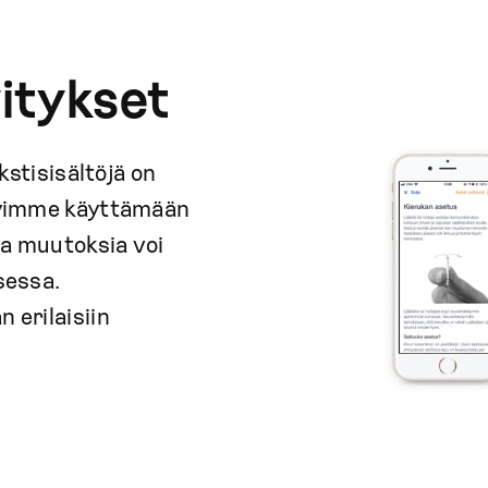
itykset
kstisisältöjä on
ädyimme käyttämään
la muutoksia voi
sessa.
 erilaisiin