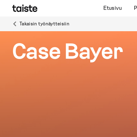
Etusivu
P
Takaisin työnäytteisiin
Case Bayer