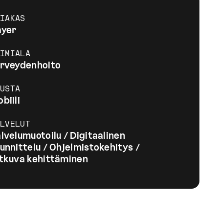
IAKAS
ayer
IMIALA
rveydenhoito
USTA
biili
LVELUT
lvelumuotoilu / Digitaalinen
unnittelu / Ohjelmistokehitys /
tkuva kehittäminen