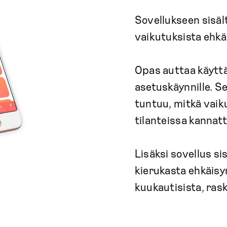
Sovellukseen sisäl
vaikutuksista ehkä
Opas auttaa käytt
asetuskäynnille. S
tuntuu, mitkä vaiku
tilanteissa kannatt
Lisäksi sovellus si
kierukasta ehkäis
kuukautisista, ras