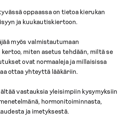
tyvässä oppaassa on tietoa kierukan
isyyn ja kuukautiskiertoon.
äjää myös valmistautumaan
e kertoo, miten asetus tehdään, miltä se
tukset ovat normaaleja ja millaisissa
aa ottaa yhteyttä lääkäriin.
sältää vastauksia yleisimpiin kysymyksiin
ymenetelmänä, hormonitoiminnasta,
kaudesta ja imetyksestä.