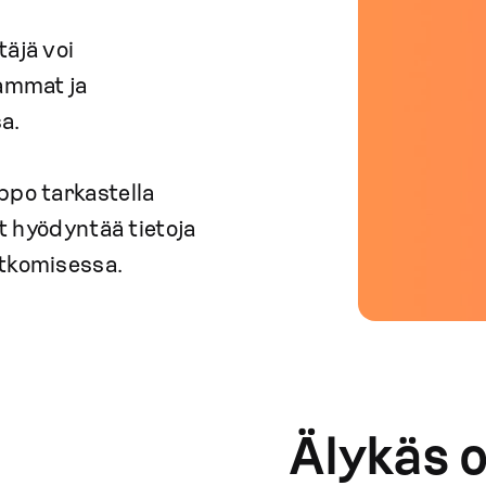
äjä voi
aammat ja
a.
ppo tarkastella
at hyödyntää tietoja
atkomisessa.
Älykäs 