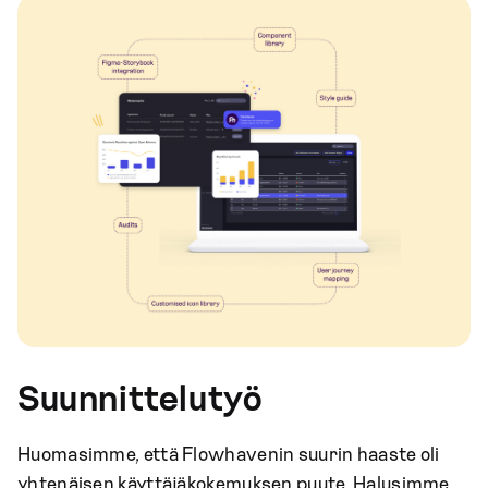
Suunnittelutyö
Huomasimme, että Flowhavenin suurin haaste oli
yhtenäisen käyttäjäkokemuksen puute. Halusimme