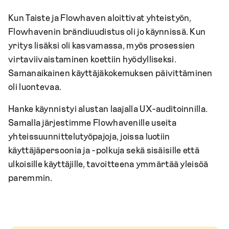
Kun Taiste ja Flowhaven aloittivat yhteistyön,
Flowhavenin brändiuudistus oli jo käynnissä. Kun
yritys lisäksi oli kasvamassa, myös prosessien
virtaviivaistaminen koettiin hyödylliseksi.
Samanaikainen käyttäjäkokemuksen päivittäminen
oli luontevaa.
Hanke käynnistyi alustan laajalla UX-auditoinnilla.
Samalla järjestimme Flowhavenille useita
yhteissuunnittelutyöpajoja, joissa luotiin
käyttäjäpersoonia ja -polkuja sekä sisäisille että
ulkoisille käyttäjille, tavoitteena ymmärtää yleisöä
paremmin.