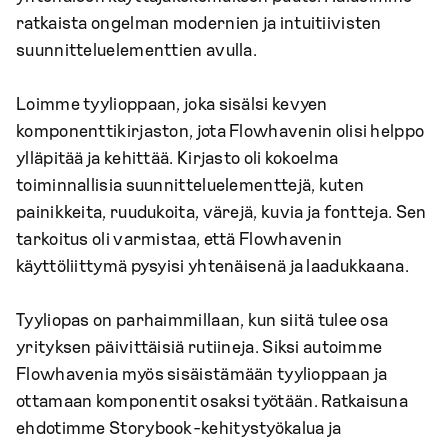
ratkaista ongelman modernien ja intuitiivisten
suunnitteluelementtien avulla.
Loimme tyylioppaan, joka sisälsi kevyen
komponenttikirjaston, jota Flowhavenin olisi helppo
ylläpitää ja kehittää. Kirjasto oli kokoelma
toiminnallisia suunnitteluelementtejä, kuten
painikkeita, ruudukoita, värejä, kuvia ja fontteja. Sen
tarkoitus oli varmistaa, että Flowhavenin
käyttöliittymä pysyisi yhtenäisenä ja laadukkaana.
Tyyliopas on parhaimmillaan, kun siitä tulee osa
yrityksen päivittäisiä rutiineja. Siksi autoimme
Flowhavenia myös sisäistämään tyylioppaan ja
ottamaan komponentit osaksi työtään. Ratkaisuna
ehdotimme Storybook-kehitystyökalua ja