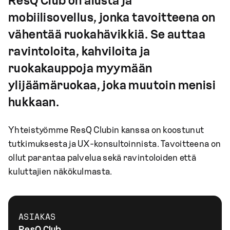
ResQ Club on alusta ja
mobiilisovellus, jonka tavoitteena on
vähentää ruokahävikkiä. Se auttaa
ravintoloita, kahviloita ja
ruokakauppoja myymään
ylijäämäruokaa, joka muutoin menisi
hukkaan.
Yhteistyömme ResQ Clubin kanssa on koostunut
tutkimuksesta ja UX-konsultoinnista. Tavoitteena on
ollut parantaa palvelua sekä ravintoloiden että
kuluttajien näkökulmasta.
ASIAKAS