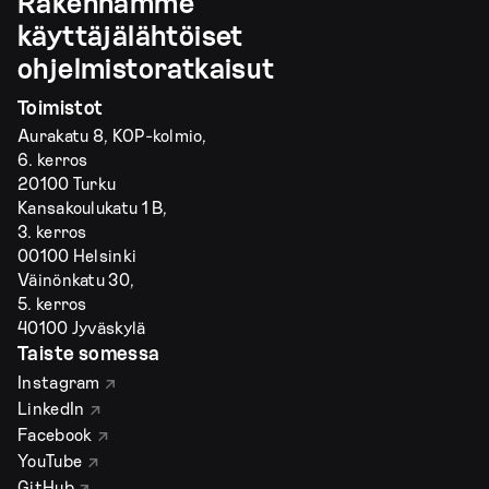
Rakennamme
käyttäjälähtöiset
ohjelmistoratkaisut
Toimistot
Aurakatu 8, KOP-kolmio,
6. kerros
20100 Turku
Kansakoulukatu 1 B,
3. kerros
00100 Helsinki
Väinönkatu 30,
5. kerros
40100 Jyväskylä
Taiste somessa
Instagram
LinkedIn
Facebook
YouTube
GitHub