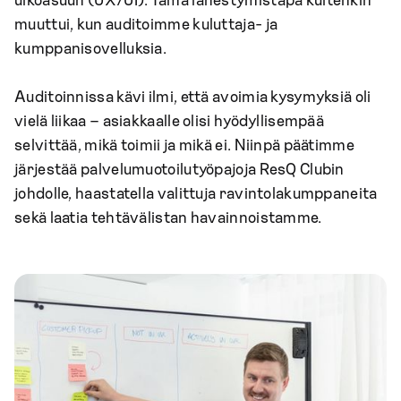
ulkoasuun (UX/UI). Tämä lähestymistapa kuitenkin
muuttui, kun auditoimme kuluttaja- ja
kumppanisovelluksia.
Auditoinnissa kävi ilmi, että avoimia kysymyksiä oli
vielä liikaa – asiakkaalle olisi hyödyllisempää
selvittää, mikä toimii ja mikä ei. Niinpä päätimme
järjestää palvelumuotoilutyöpajoja ResQ Clubin
johdolle, haastatella valittuja ravintolakumppaneita
sekä laatia tehtävälistan havainnoistamme.