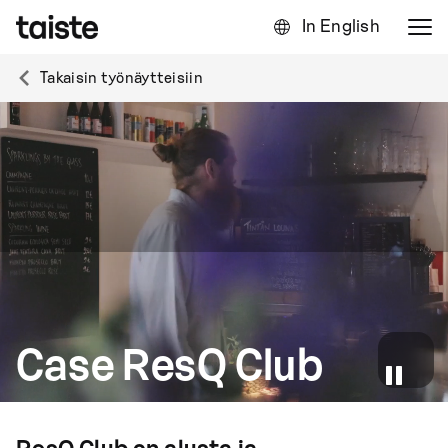
In English
Takaisin työnäytteisiin
Case ResQ Club