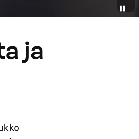
a ja
oukko