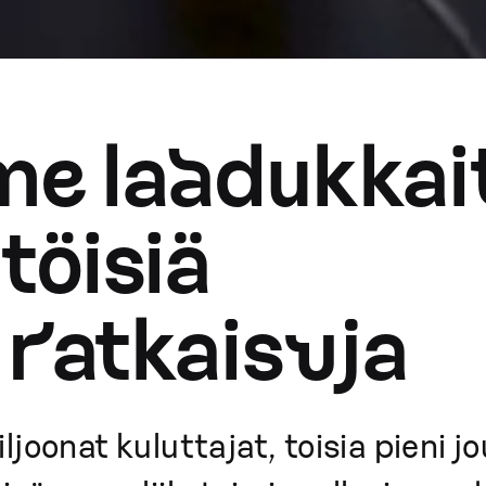
 laadukkait
töisiä
a ratkaisuja
oonat kuluttajat, toisia pieni j