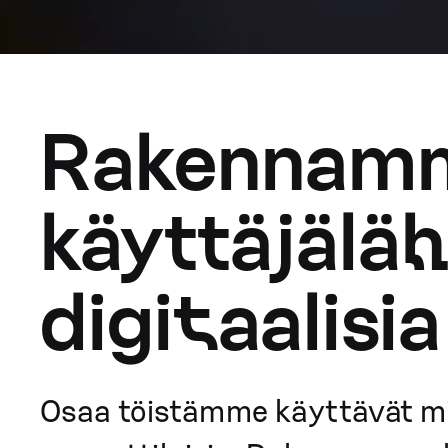
Rakennamme
käyttäjäläh
digitaalisi
Osaa töistämme käyttävät milj