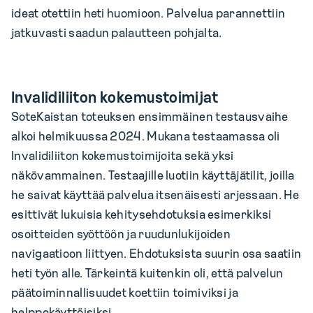
ideat otettiin heti huomioon. Palvelua parannettiin
jatkuvasti saadun palautteen pohjalta.
Invalidiliiton kokemustoimijat
SoteKaistan toteuksen ensimmäinen testausvaihe
alkoi helmikuussa 2024. Mukana testaamassa oli
Invalidiliiton kokemustoimijoita sekä yksi
näkövammainen. Testaajille luotiin käyttäjätilit, joilla
he saivat käyttää palvelua itsenäisesti arjessaan. He
esittivät lukuisia kehitysehdotuksia esimerkiksi
osoitteiden syöttöön ja ruudunlukijoiden
navigaatioon liittyen. Ehdotuksista suurin osa saatiin
heti työn alle. Tärkeintä kuitenkin oli, että palvelun
päätoiminnallisuudet koettiin toimiviksi ja
helppokäyttöisiksi.