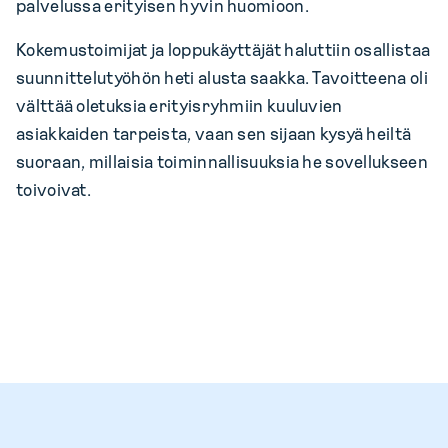
palvelussa erityisen hyvin huomioon.
Kokemustoimijat ja loppukäyttäjät haluttiin osallistaa
suunnittelutyöhön heti alusta saakka. Tavoitteena oli
välttää oletuksia erityisryhmiin kuuluvien
asiakkaiden tarpeista, vaan sen sijaan kysyä heiltä
suoraan, millaisia toiminnallisuuksia he sovellukseen
toivoivat.