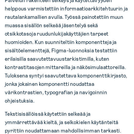
Palvelun rakenteen selkeys ja käytettävyyden
helppous varmistettiin informaatioarkkitehtuurin ja
rautalankamallien avulla. Työssä painotettiin muun
muassa sisällön selkeää jäsentelyä sekä
otsikkotasoja ruudunlukijakäyttäjien tarpeet
huomioiden. Kun suunniteltiin komponentteja ja
sisältöelementtejä, Figma-luonnoksia testattiin
erilaisilla saavutettavuustarkistimilla, kuten
kontrastitasojen mittareilla ja näkösimulaattoreilla.
Tuloksena syntyi saavutettava komponenttikirjasto,
jonka jokainen komponentti noudattaa
värikontrastien, typografian ja navigoinnin
ohjeistuksia.
Tekstisisällöissä käytettiin selkeää ja
ymmärrettävää kieltä, ja selkokielen käytänteitä
pyrittiin noudattamaan mahdollisimman tarkasti.