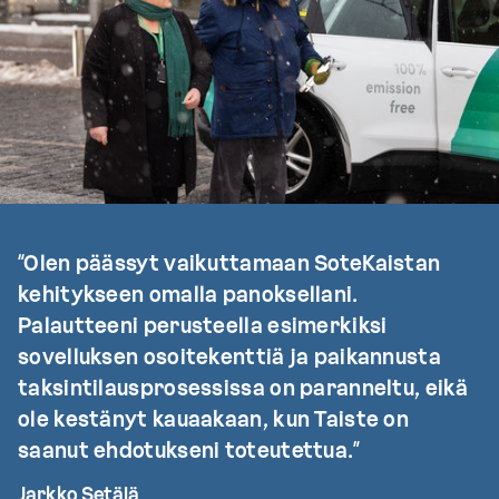
“Olen päässyt vaikuttamaan SoteKaistan
kehitykseen omalla panoksellani.
Palautteeni perusteella esimerkiksi
sovelluksen osoitekenttiä ja paikannusta
taksintilausprosessissa on paranneltu, eikä
ole kestänyt kauaakaan, kun Taiste on
saanut ehdotukseni toteutettua.”
Jarkko Setälä