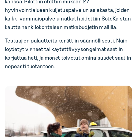
kanssa. Pilottiin otettiin mukaan 27
hyvinvointialueen kuljetuspalvelun asiakasta, joiden
kaikki vammaispalvelumatkat hoidettiin SoteKaistan
kautta henkilökohtaisen matkabudjetin mallilla.
Testaajien palautteita kerättiin säännöllisesti. Näin
löydetyt virheet tai käytettävyysongelmat saatiin
korjattua heti, ja monet toivotut ominaisuudet saatiin
nopeasti tuotantoon.