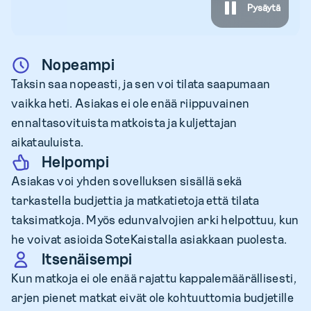
Pysäytä
Nopeampi
Taksin saa nopeasti, ja sen voi tilata saapumaan
vaikka heti. Asiakas ei ole enää riippuvainen
ennaltasovituista matkoista ja kuljettajan
aikatauluista.
Helpompi
Asiakas voi yhden sovelluksen sisällä sekä
tarkastella budjettia ja matkatietoja että tilata
taksimatkoja. Myös edunvalvojien arki helpottuu, kun
he voivat asioida SoteKaistalla asiakkaan puolesta.
Itsenäisempi
Kun matkoja ei ole enää rajattu kappalemäärällisesti,
arjen pienet matkat eivät ole kohtuuttomia budjetille