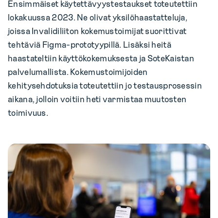
Ensimmäiset käytettävyystestaukset toteutettiin
lokakuussa 2023. Ne olivat yksilöhaastatteluja,
joissa Invalidiliiton kokemustoimijat suorittivat
tehtäviä Figma-prototyypillä. Lisäksi heitä
haastateltiin käyttökokemuksesta ja SoteKaistan
palvelumallista. Kokemustoimijoiden
kehitysehdotuksia toteutettiin jo testausprosessin
aikana, jolloin voitiin heti varmistaa muutosten
toimivuus.