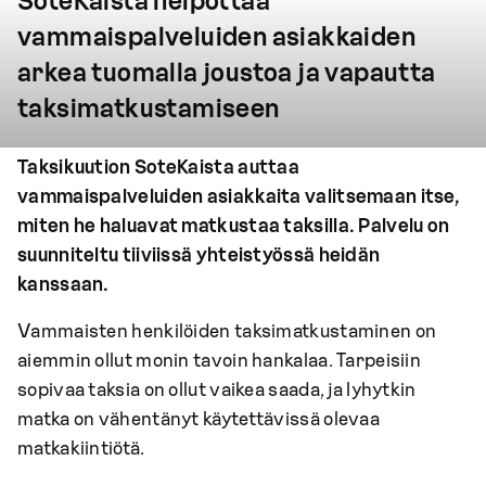
SoteKaista helpottaa
vammaispalveluiden asiakkaiden
arkea tuomalla joustoa ja vapautta
taksimatkustamiseen
Taksikuution SoteKaista auttaa
vammaispalveluiden asiakkaita valitsemaan itse,
miten he haluavat matkustaa taksilla. Palvelu on
suunniteltu tiiviissä yhteistyössä heidän
kanssaan.
Vammaisten henkilöiden taksimatkustaminen on
aiemmin ollut monin tavoin hankalaa. Tarpeisiin
sopivaa taksia on ollut vaikea saada, ja lyhytkin
matka on vähentänyt käytettävissä olevaa
matkakiintiötä.