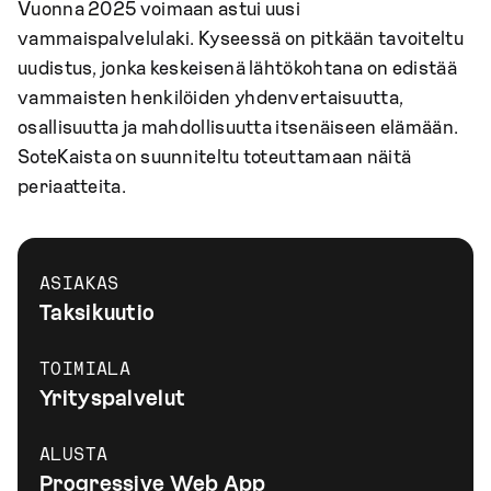
Vuonna 2025 voimaan astui uusi
vammaispalvelulaki. Kyseessä on pitkään tavoiteltu
uudistus, jonka keskeisenä lähtökohtana on edistää
vammaisten henkilöiden yhdenvertaisuutta,
osallisuutta ja mahdollisuutta itsenäiseen elämään.
SoteKaista on suunniteltu toteuttamaan näitä
periaatteita.
ASIAKAS
Taksikuutio
TOIMIALA
Yrityspalvelut
ALUSTA
Progressive Web App