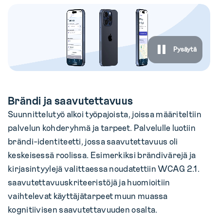
Pysäytä
Brändi ja saavutettavuus
Suunnittelutyö alkoi työpajoista, joissa määriteltiin
palvelun kohderyhmä ja tarpeet. Palvelulle luotiin
brändi-identiteetti, jossa saavutettavuus oli
keskeisessä roolissa. Esimerkiksi brändivärejä ja
kirjasintyylejä valittaessa noudatettiin WCAG 2.1.
saavutettavuuskriteeristöjä ja huomioitiin
vaihtelevat käyttäjätarpeet muun muassa
kognitiivisen saavutettavuuden osalta.