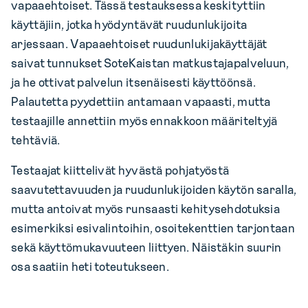
vapaaehtoiset. Tässä testauksessa keskityttiin
käyttäjiin, jotka hyödyntävät ruudunlukijoita
arjessaan. Vapaaehtoiset ruudunlukijakäyttäjät
saivat tunnukset SoteKaistan matkustajapalveluun,
ja he ottivat palvelun itsenäisesti käyttöönsä.
Palautetta pyydettiin antamaan vapaasti, mutta
testaajille annettiin myös ennakkoon määriteltyjä
tehtäviä.
Testaajat kiittelivät hyvästä pohjatyöstä
saavutettavuuden ja ruudunlukijoiden käytön saralla,
mutta antoivat myös runsaasti kehitysehdotuksia
esimerkiksi esivalintoihin, osoitekenttien tarjontaan
sekä käyttömukavuuteen liittyen. Näistäkin suurin
osa saatiin heti toteutukseen.