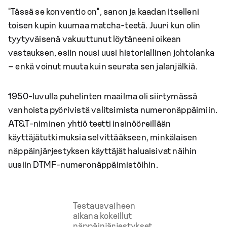
"Tässä se konventio on", sanon ja kaadan itselleni
toisen kupin kuumaa matcha-teetä. Juuri kun olin
tyytyväisenä vakuuttunut löytäneeni oikean
vastauksen, esiin nousi uusi historiallinen johtolanka
– enkä voinut muuta kuin seurata sen jalanjälkiä.
1950-luvulla puhelinten maailma oli siirtymässä
vanhoista pyörivistä valitsimista numeronäppäimiin.
AT&T-niminen yhtiö teetti insinööreillään
käyttäjätutkimuksia selvittääkseen, minkälaisen
näppäinjärjestyksen käyttäjät haluaisivat näihin
uusiin DTMF-numeronäppäimistöihin.
Testausvaiheen
aikana kokeillut
näppäinjärjestykset.