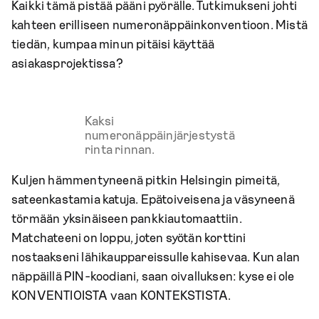
Kaikki tämä pistää pääni pyörälle. Tutkimukseni johti
kahteen erilliseen numeronäppäinkonventioon. Mistä
tiedän, kumpaa minun pitäisi käyttää
asiakasprojektissa?
Kaksi
numeronäppäinjärjestystä
rinta rinnan.
Kuljen hämmentyneenä pitkin Helsingin pimeitä,
sateenkastamia katuja. Epätoiveisena ja väsyneenä
törmään yksinäiseen pankkiautomaattiin.
Matchateeni on loppu, joten syötän korttini
nostaakseni lähikauppareissulle kahisevaa. Kun alan
näppäillä PIN-koodiani, saan oivalluksen: kyse ei ole
KONVENTIOISTA vaan KONTEKSTISTA.