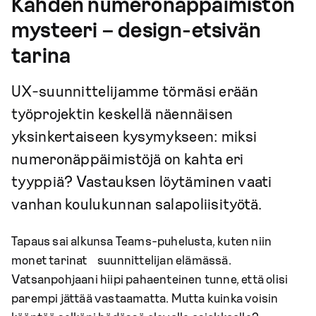
Kahden numeronäppäimistön
mysteeri – design-etsivän
tarina
UX-suunnittelijamme törmäsi erään
työprojektin keskellä näennäisen
yksinkertaiseen kysymykseen: miksi
numeronäppäimistöjä on kahta eri
tyyppiä? Vastauksen löytäminen vaati
vanhan koulukunnan salapoliisityötä.
Tapaus sai alkunsa Teams-puhelusta, kuten niin
monet tarinat suunnittelijan elämässä.
Vatsanpohjaani hiipi pahaenteinen tunne, että olisi
parempi jättää vastaamatta. Mutta kuinka voisin