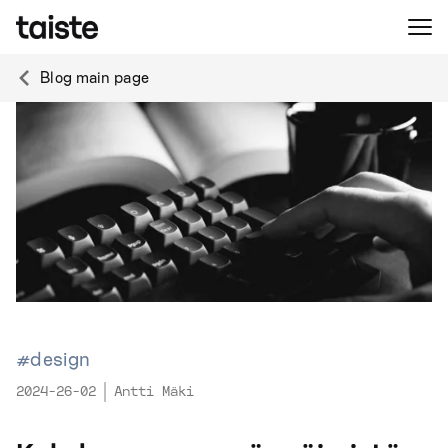
Blog main page
#design
2024-26-02
Antti Mäki