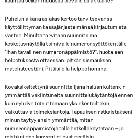
kääntää selkäni hädässä olevalle asiakkaalle?
Puhelun aikana asiakas kertoo tarvitsevansa
käyttöliittymän kassajärjestelmänsä kirjautumista
varten. Minulta tarvitaan suunnitelma
kosketusnäytöllä toimivalle numeronsyöttökentälle.
"Ihan tavallinen numeronäppäimistö?", huokaisen
helpotuksesta ottaessani pitkän siemauksen
matchateestäni. Pitäisi olla helppo homma.
Kovaksikeitettynä suunnittelijana haluan kuitenkin
ymmärtää vakiintuneita suunnittelukäytäntöjä ennen
kuin ryhdyn toteuttamaan yksinkertailtakin
vaikuttavia toimeksiantoja. Tapauksen ratkaistakseni
minun täytyy ensin ymmärtää, miten
numeronäppäimistöjä tällä hetkellä käytetään – ja
mistä niiden konventiot ovat peräisin.