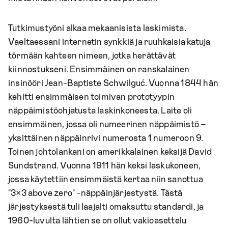
Tutkimustyöni alkaa mekaanisista laskimista.
Vaeltaessani internetin synkkiä ja ruuhkaisia katuja
törmään kahteen nimeen, jotka herättävät
kiinnostukseni. Ensimmäinen on ranskalainen
insinööri Jean-Baptiste Schwilguć. Vuonna 1844 hän
kehitti ensimmäisen toimivan prototyypin
näppäimistöohjatusta laskinkoneesta. Laite oli
ensimmäinen, jossa oli numeerinen näppäimistö –
yksittäinen näppäinrivi numerosta 1 numeroon 9.
Toinen johtolankani on amerikkalainen keksijä David
Sundstrand. Vuonna 1911 hän keksi laskukoneen,
jossa käytettiin ensimmäistä kertaa niin sanottua
"3×3 above zero" -näppäinjärjestystä. Tästä
järjestyksestä tuli laajalti omaksuttu standardi, ja
1960-luvulta lähtien se on ollut vakioasettelu