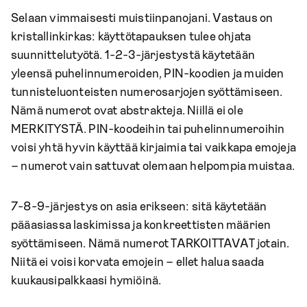
Selaan vimmaisesti muistiinpanojani. Vastaus on
kristallinkirkas: käyttötapauksen tulee ohjata
suunnittelutyötä. 1-2-3-järjestystä käytetään
yleensä puhelinnumeroiden, PIN-koodien ja muiden
tunnisteluonteisten numerosarjojen syöttämiseen.
Nämä numerot ovat abstrakteja. Niillä ei ole
MERKITYSTÄ. PIN-koodeihin tai puhelinnumeroihin
voisi yhtä hyvin käyttää kirjaimia tai vaikkapa emojeja
– numerot vain sattuvat olemaan helpompia muistaa.
7-8-9-järjestys on asia erikseen: sitä käytetään
pääasiassa laskimissa ja konkreettisten määrien
syöttämiseen. Nämä numerot TARKOITTAVAT jotain.
Niitä ei voisi korvata emojein – ellet halua saada
kuukausipalkkaasi hymiöinä.