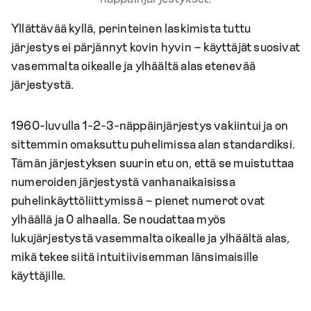
Yllättävää kyllä, perinteinen laskimista tuttu
järjestys ei pärjännyt kovin hyvin – käyttäjät suosivat
vasemmalta oikealle ja ylhäältä alas etenevää
järjestystä.
1960-luvulla 1-2-3-näppäinjärjestys vakiintui ja on
sittemmin omaksuttu puhelimissa alan standardiksi.
Tämän järjestyksen suurin etu on, että se muistuttaa
numeroiden järjestystä vanhanaikaisissa
puhelinkäyttöliittymissä – pienet numerot ovat
ylhäällä ja 0 alhaalla. Se noudattaa myös
lukujärjestystä vasemmalta oikealle ja ylhäältä alas,
mikä tekee siitä intuitiivisemman länsimaisille
käyttäjille.