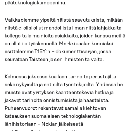
pääteknologiakumppanina.
Vaikka olemme ylpeitä näistä saavutuksista, mikään
niistä ei olisi ollut mahdollista ilman niitä lahjakkaita
kollegoita ja mainioita asiakkaita, joiden kanssa meillä
on ollut ilo työskennellä. Merkkipaalun kunniaksi
esittelemme T15Y:n – dokumenttisarjan, jossa
seurataan Taisteen ja sen ihmisten taivalta.
Kolmessa jaksossa kuullaan tarinoita perustajilta
sekä nykyisiltä ja entisiltä työntekijöiltä. Yhdessä he
muistelevat yrityksen käänteentekeviä hetkiä ja
jakavat tarinoita onnistumisista ja haasteista.
Puheenvuorot rakentavat samalla kiehtovan
katsauksen suomalaisen teknologiakentän
lähihistoriaan – Nokian jälkeisestä