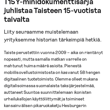
T15Y-minidokumenttisarja
juhlistaa Taisteen 15-vuotista
taivalta
Liity seuraamme muistelemaan
yrityksemme historian tärkeimpiä hetkiä.
Taiste perustettiin vuonna 2009 – aika on rientänyt
nopeasti, mutta samalla matkan varrelle on
mahtunut huima määrä asioita. Pienestä
mobiilisovellustoimistosta on kasvanut 58 hengen
digitaalinen tuotetoimisto. Olemme olleet mukana
digitalisoimassa suomalaista taksijärjestelmää,
auttaneet Suuntoa suunnittelemaan ikonisten
urheilukellojen käyttöliittymät ja toimineet
kansainvälisen pikaruokaketju Hesburgerin