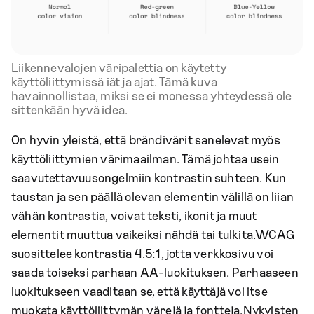
Liikennevalojen väripalettia on käytetty
käyttöliittymissä iät ja ajat. Tämä kuva
havainnollistaa, miksi se ei monessa yhteydessä ole
sittenkään hyvä idea.
On hyvin yleistä, että brändivärit sanelevat myös
käyttöliittymien värimaailman. Tämä johtaa usein
saavutettavuusongelmiin kontrastin suhteen. Kun
taustan ja sen päällä olevan elementin välillä on liian
vähän kontrastia, voivat teksti, ikonit ja muut
elementit muuttua vaikeiksi nähdä tai tulkita.WCAG
suosittelee kontrastia 4.5:1, jotta verkkosivu voi
saada toiseksi parhaan AA-luokituksen. Parhaaseen
luokitukseen vaaditaan se, että käyttäjä voi itse
muokata käyttöliittymän värejä ja fontteja.Nykyisten