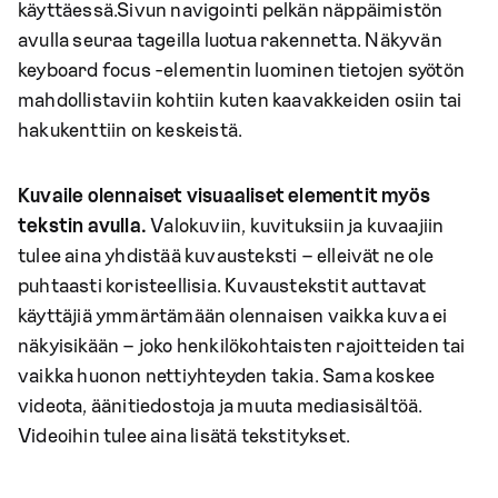
käyttäessä.Sivun navigointi pelkän näppäimistön
avulla seuraa tageilla luotua rakennetta. Näkyvän
keyboard focus -elementin luominen tietojen syötön
mahdollistaviin kohtiin kuten kaavakkeiden osiin tai
hakukenttiin on keskeistä.
Kuvaile olennaiset visuaaliset elementit myös
tekstin avulla.
Valokuviin, kuvituksiin ja kuvaajiin
tulee aina yhdistää kuvausteksti – elleivät ne ole
puhtaasti koristeellisia. Kuvaustekstit auttavat
käyttäjiä ymmärtämään olennaisen vaikka kuva ei
näkyisikään – joko henkilökohtaisten rajoitteiden tai
vaikka huonon nettiyhteyden takia. Sama koskee
videota, äänitiedostoja ja muuta mediasisältöä.
Videoihin tulee aina lisätä tekstitykset.