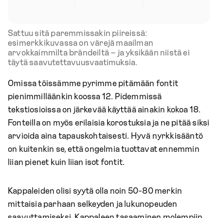
Sattuu sitä paremmissakin piireissä:
esimerkkikuvassa on värejä maailman
arvokkaimmilta brändeiltä – ja yksikään niistä ei
täytä saavutettavuusvaatimuksia.
Omissa töissämme pyrimme pitämään fontit
pienimmilläänkin koossa 12. Pidemmissä
tekstiosioissa on järkevää käyttää ainakin kokoa 18.
Fonteilla on myös erilaisia korostuksia ja ne pitää siksi
arvioida aina tapauskohtaisesti. Hyvä nyrkkisääntö
on kuitenkin se, että ongelmia tuottavat ennemmin
liian pienet kuin liian isot fontit.
Kappaleiden olisi syytä olla noin 50-80 merkin
mittaisia parhaan selkeyden ja lukunopeuden
saavuttamiseksi. Kappaleen tasaaminen molempiin