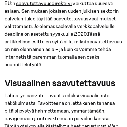
EU:n
saavutettavuusdirektiivi
vaikuttaa suuresti
asiaan. Sen mukaan jokaisen uuden julkisen sektorin
palvelun tulee täyttää saavutettavuusvaatimukset
välittömästi. Jo olemassaoleville verkkopalveluille
deadline on asetettu syyskuulle 2020.Tässä
artikkelissa esittelen syitä sille, miksi saavutettavuus
on niin olennainen asia – ja kuinka voimme tehdä
internetistä paremman tuomalla sen osaksi
suunnittelutyötä.
Visuaalinen saavutettavuus
Lähestyn saavutettavuutta aluksi visuaalisesta
näkökulmasta. Tavoitteena on, että kenen tahansa
pitäisi pystyä hahmottamaan, ymmärtämään,
navigoimaan ja interaktoimaan palvelun kanssa.
Tämän otsikon alla käsitellyt aiheet perustuvat
Web