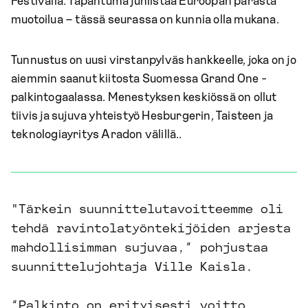
Festivalia. Tapahtuma juhlistaa Euroopan parasta
muotoilua – tässä seurassa on kunnia olla mukana.
Tunnustus on uusi virstanpylväs hankkeelle, joka on jo
aiemmin saanut kiitosta Suomessa Grand One -
palkintogaalassa. Menestyksen keskiössä on ollut
tiivis ja sujuva yhteistyö Hesburgerin, Taisteen ja
teknologiayritys Aradon välillä..
"Tärkein suunnittelutavoitteemme oli
tehdä ravintolatyöntekijöiden arjesta
mahdollisimman sujuvaa,” pohjustaa
suunnittelujohtaja Ville Kaisla.
“Palkinto on erityisesti voitto