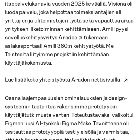
itsepalvelukanavia vuoden 2025 keväällä. Visiona oli
luoda palvelu, joka helpottaa toimeksiantajien eli
yrittäjien ja tilitoimistojen työtä sekä vapauttaa aikaa
yrityksen liiketoiminnan kehittämiseen. Amili pyysi
sovelluskehitysyritys
Aradoa
tukemaan
asiakasportaali Amili 360:n kehitystyötä. Me
Taisteelta liityimme projektiin kehittämään
käyttäjäkokemusta.
Lue lisää koko yhteistyöstä
Aradon nettisivuilla.
Osana laajempaa uusien ominaisuuksien ja design-
systeemin tuotantoa rakensimme prototyypin
käyttäjätutkimusta varten. Toteutustavaksi valikoitui
Figman uusi AI-työkalu Figma Make. Tavoitteena oli
testauttaa prototyyppiä testiyleisöllä ja varmistaa,