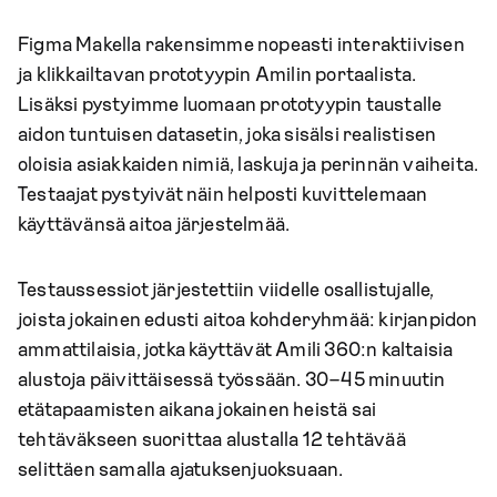
Figma Makella rakensimme nopeasti interaktiivisen
ja klikkailtavan prototyypin Amilin portaalista.
Lisäksi pystyimme luomaan prototyypin taustalle
aidon tuntuisen datasetin, joka sisälsi realistisen
oloisia asiakkaiden nimiä, laskuja ja perinnän vaiheita.
Testaajat pystyivät näin helposti kuvittelemaan
käyttävänsä aitoa järjestelmää.
Testaussessiot järjestettiin viidelle osallistujalle,
joista jokainen edusti aitoa kohderyhmää: kirjanpidon
ammattilaisia, jotka käyttävät Amili 360:n kaltaisia
alustoja päivittäisessä työssään. 30–45 minuutin
etätapaamisten aikana jokainen heistä sai
tehtäväkseen suorittaa alustalla 12 tehtävää
selittäen samalla ajatuksenjuoksuaan.