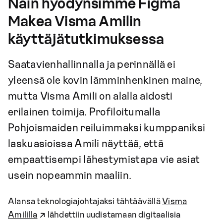
Näin hyödynsimme Figma
Makea Visma Amilin
käyttäjätutkimuksessa
Saatavienhallinnalla ja perinnällä ei
yleensä ole kovin lämminhenkinen maine,
mutta Visma Amili on alalla aidosti
erilainen toimija. Profiloitumalla
Pohjoismaiden reiluimmaksi kumppaniksi
laskuasioissa Amili näyttää, että
empaattisempi lähestymistapa vie asiat
usein nopeammin maaliin.
Alansa teknologiajohtajaksi tähtäävällä
Visma
Amililla
lähdettiin uudistamaan digitaalisia