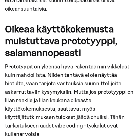
että tähänastiset suunnittelupäätökset olivat
oikeansuuntaisia.
Oikeaa käyttökokemusta
muistuttava prototyyppi,
salamannopeasti
Prototyypit on yleensä hyvä rakentaa niin vikkelästi
kuin mahdollista. Niiden tehtävä ei ole näyttää
hiotulta, vaan tarjota vastauksia suunnittelijoita
askarruttaviin kysymyksiin. Mutta jos prototyyppi on
liian raakile ja liian kaukana oikeasta
käyttökokemuksesta, saattavat myös
käyttäjätutkimuksen tulokset jäädä ohuiksi. Tähän
tarkoitukseen uudet vibe coding -työkalut ovat
kullanarvoisia.