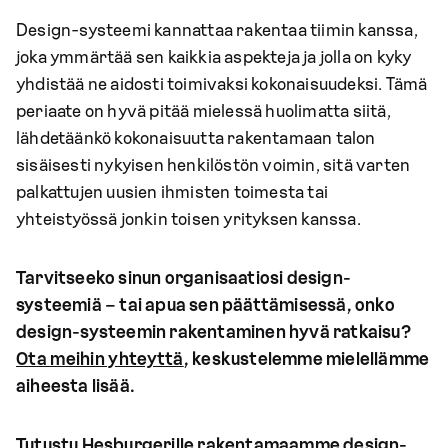
Design-systeemi kannattaa rakentaa tiimin kanssa,
joka ymmärtää sen kaikkia aspekteja ja jolla on kyky
yhdistää ne aidosti toimivaksi kokonaisuudeksi. Tämä
periaate on hyvä pitää mielessä huolimatta siitä,
lähdetäänkö kokonaisuutta rakentamaan talon
sisäisesti nykyisen henkilöstön voimin, sitä varten
palkattujen uusien ihmisten toimesta tai
yhteistyössä jonkin toisen yrityksen kanssa.
Tarvitseeko sinun organisaatiosi design-
systeemiä – tai apua sen päättämisessä, onko
design-systeemin rakentaminen hyvä ratkaisu?
Ota meihin yhteyttä
, keskustelemme mielellämme
aiheesta lisää.
Tutustu Hesburgerille rakentamaamme design-