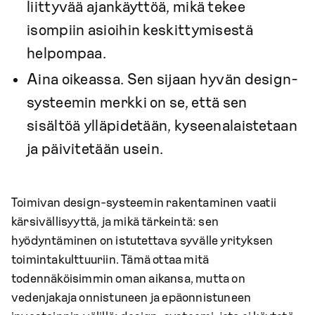
liittyvää ajankäyttöä, mikä tekee
isompiin asioihin keskittymisestä
helpompaa.
Aina oikeassa. Sen sijaan hyvän design-
systeemin merkki on se, että sen
sisältöä ylläpidetään, kyseenalaistetaan
ja päivitetään usein.
Toimivan design-systeemin rakentaminen vaatii
kärsivällisyyttä, ja mikä tärkeintä: sen
hyödyntäminen on istutettava syvälle yrityksen
toimintakulttuuriin. Tämä ottaa mitä
todennäköisimmin oman aikansa, mutta on
vedenjakaja onnistuneen ja epäonnistuneen