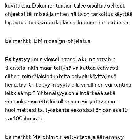
kuvituksia. Dokumentaation tulee sisältää selkeät
ohjeet siitä, missä ja miten näitä on tarkoitus käyttää
lopputuotteessa sen kaikissa ilmenemismuodoissa.
Esimerkki:
IBM:n design-ohjeistus
Esitystyyli
niin yleisellä tasolla kuin tiettyihin
tilanteisiinkin määriteltynä vaikuttaa vahvasti
siihen, minkälaisia tunteita palvelu käyttäjissä
herättää. Onko tyylin syytä olla virallinen vai kenties
leikkisämpi? Yhtenäisyys on elintärkeää sekä
visuaalisessa että kirjallisessa esitystavassa –
huolimatta siitä, työskenteleekö sisällön parissa 10
vai 100 ihmistä.
Esimerkki:
Mailchimpin esitystapa ja äänensävy