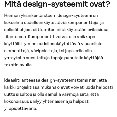
Mitä design-systeemit ovat?
Hieman yksinkertaistaen: design-systeemi on
kokoelma uudelleenkäytettäviä komponentteja, ja
selkeät ohjeet siitä, miten niitä käytetään erilaisissa
tilanteissa. Komponentit voivat olla vaikkapa
käyttöliittymien uudelleenkäytettäviä visuaalisia
elementtejä, väripaletteja, tai jopa erilaisiin
yhteyksiin suositeltuja tapoja puhutella käyttäjää
tekstin avulla.
Ideaalitilanteessa design-systeemi toimii niin, että
kaikki projektissa mukana olevat voivat luoda helposti
uutta sisältöä ja olla samalla varmoja siitä, että
kokonaisuus säilyy yhtenäisenä ja helposti
ylläpidettävänä.