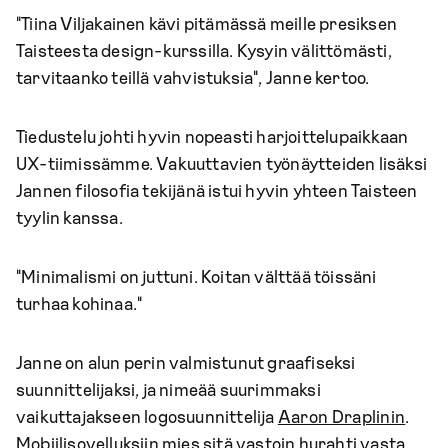
"Tiina Viljakainen kävi pitämässä meille presiksen
Taisteesta design-kurssilla. Kysyin välittömästi,
tarvitaanko teillä vahvistuksia", Janne kertoo.
Tiedustelu johti hyvin nopeasti harjoittelupaikkaan
UX-tiimissämme. Vakuuttavien työnäytteiden lisäksi
Jannen filosofia tekijänä istui hyvin yhteen Taisteen
tyylin kanssa.
"Minimalismi on juttuni. Koitan välttää töissäni
turhaa kohinaa."
Janne on alun perin valmistunut graafiseksi
suunnittelijaksi, ja nimeää suurimmaksi
vaikuttajakseen logosuunnittelija
Aaron Draplinin
.
Mobiilisovelluksiin mies sitä vastoin hurahti vasta