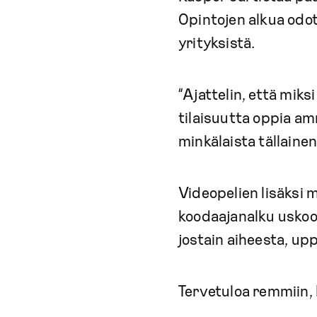
Opintojen alkua odot
yrityksistä.
“Ajattelin, että miks
tilaisuutta oppia am
minkälaista tällainen
Videopelien lisäksi 
koodaajanalku uskoo 
jostain aiheesta, up
Tervetuloa remmiin,