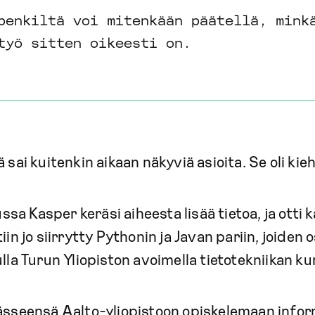
penkiltä voi mitenkään päätellä, mink
työ sitten oikeesti on.
 sai kuitenkin aikaan näkyviä asioita. Se oli kie
a Kasper keräsi aiheesta lisää tietoa, ja otti k
iin jo siirrytty Pythonin ja Javan pariin, joide
lla Turun Yliopiston avoimella tietotekniikan kur
äässeensä Aalto-yliopistoon opiskelemaan infor