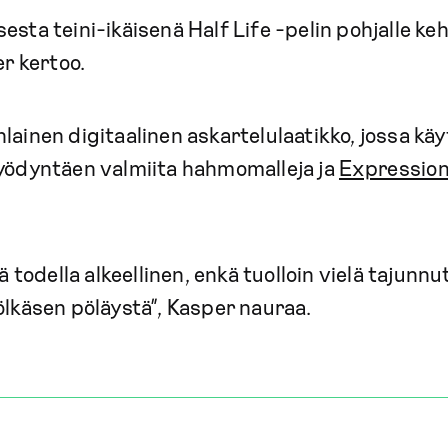
esta teini-ikäisenä Half Life -pelin pohjalle ke
r kertoo.
ainen digitaalinen askartelulaatikko, jossa käytt
hyödyntäen valmiita hahmomalleja ja
Expression
nä todella alkeellinen, enkä tuolloin vielä tajunnu
ölkäsen pöläystä”, Kasper nauraa.