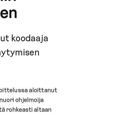
nen
nut koodaaja
täytymisen
oittelussa aloittanut
nuori ohjelmoija
tä rohkeasti altaan