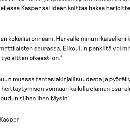
ellessa Kasper sai idean koittaa hakea harjoitt
i en kokeilisi onneani. Harvalle minun ikäiselleni
mattilaisten seurassa. Ei koulun penkiltä voi mi
 työ sitten oikeesti on.”
muun muassa fantasiakirjallisuudesta ja pyöräi
heittäytymisen voimaan kaikilla elämän osa-alue
poudun siihen ihan täysin”.
 Kasper!