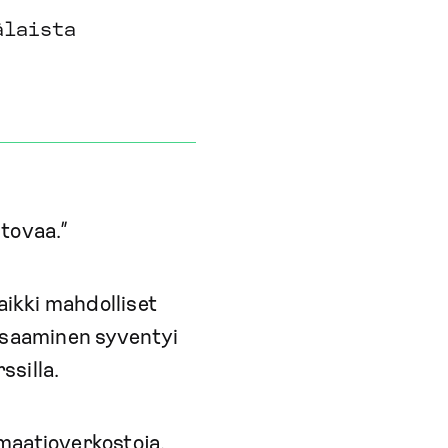
älaista
htovaa.”
aikki mahdolliset
n osaaminen syventyi
ssilla.
maatioverkostoja.