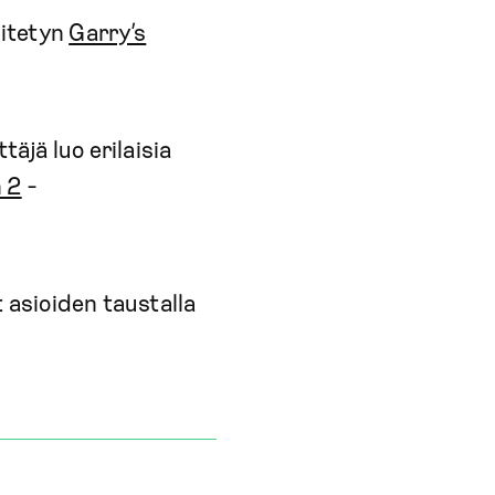
hitetyn
Garry’s
äjä luo erilaisia
 2
-
t asioiden taustalla