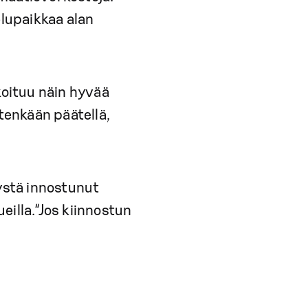
elupaikkaa alan
 koituu näin hyvää
tenkään päätellä,
lystä innostunut
illa.“Jos kiinnostun