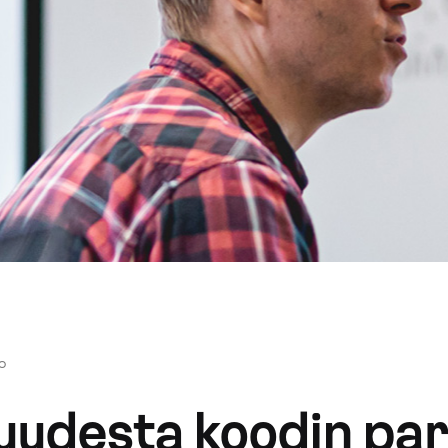
o
uudesta koodin par