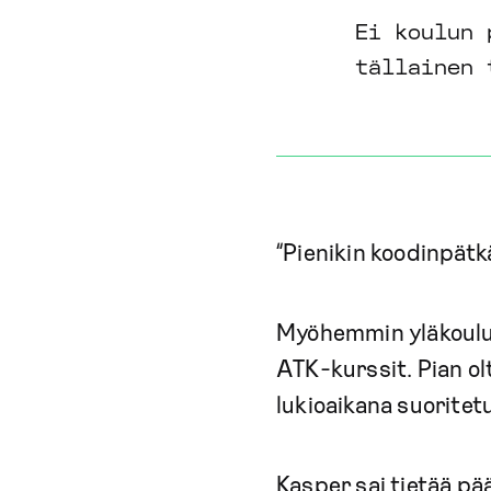
Ei koulun 
tällainen 
“Pienikin koodinpätkä
Myöhemmin yläkouluss
ATK-kurssit. Pian olt
lukioaikana suoritetu
Kasper sai tietää p