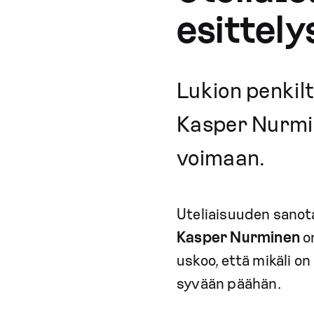
esittel
Lukion penkilt
Kasper Nurmin
voimaan.
Uteliaisuuden sanota
Kasper Nurminen
on
uskoo, että mikäli o
syvään päähän.