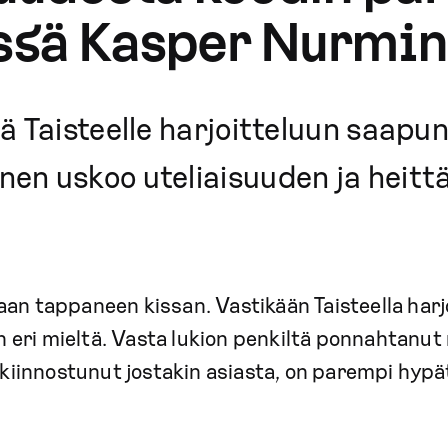
yssä Kasper Nurmi
ä Taisteelle harjoitteluun saapu
en uskoo uteliaisuuden ja heit
an tappaneen kissan. Vastikään Taisteella harj
 eri mieltä. Vasta lukion penkiltä ponnahtanut 
n kiinnostunut jostakin asiasta, on parempi hypä