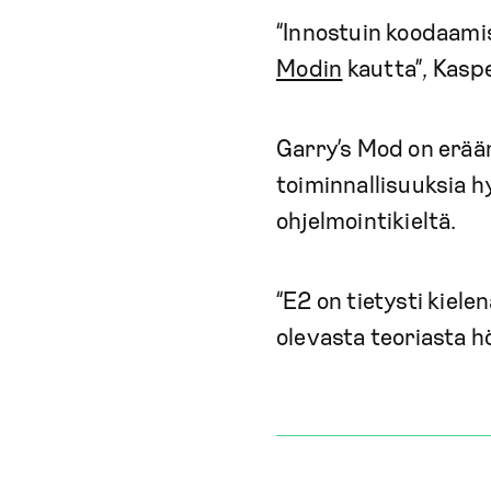
“Innostuin koodaamis
Modin
kautta”, Kaspe
Garry’s Mod on eräänl
toiminnallisuuksia 
ohjelmointikieltä.
“E2 on tietysti kiele
olevasta teoriasta h