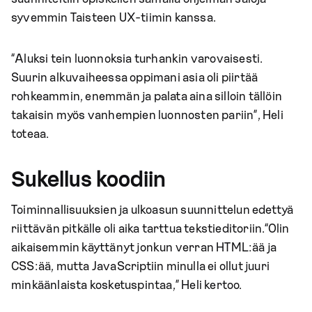
syvemmin Taisteen UX-tiimin kanssa.
“Aluksi tein luonnoksia turhankin varovaisesti.
Suurin alkuvaiheessa oppimani asia oli piirtää
rohkeammin, enemmän ja palata aina silloin tällöin
takaisin myös vanhempien luonnosten pariin”, Heli
toteaa.
Sukellus koodiin
Toiminnallisuuksien ja ulkoasun suunnittelun edettyä
riittävän pitkälle oli aika tarttua tekstieditoriin.“Olin
aikaisemmin käyttänyt jonkun verran HTML:ää ja
CSS:ää, mutta JavaScriptiin minulla ei ollut juuri
minkäänlaista kosketuspintaa,” Heli kertoo.