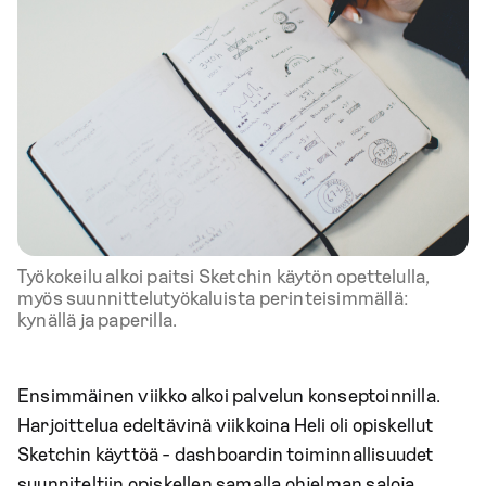
Työkokeilu alkoi paitsi Sketchin käytön opettelulla,
myös suunnittelutyökaluista perinteisimmällä:
kynällä ja paperilla.
Ensimmäinen viikko alkoi palvelun konseptoinnilla.
Harjoittelua edeltävinä viikkoina Heli oli opiskellut
Sketchin käyttöä - dashboardin toiminnallisuudet
suunniteltiin opiskellen samalla ohjelman saloja