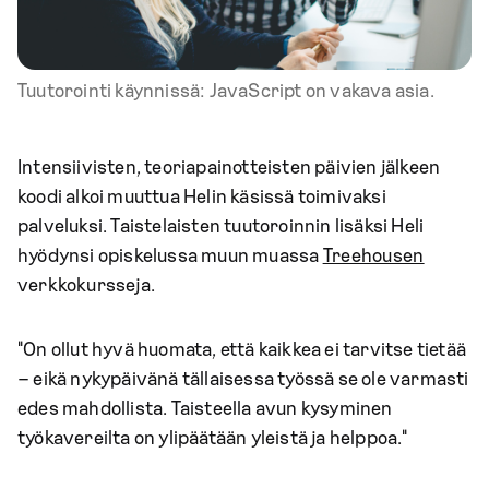
Tuutorointi käynnissä: JavaScript on vakava asia.
Intensiivisten, teoriapainotteisten päivien jälkeen
koodi alkoi muuttua Helin käsissä toimivaksi
palveluksi. Taistelaisten tuutoroinnin lisäksi Heli
hyödynsi opiskelussa muun muassa
Treehousen
verkkokursseja.
"On ollut hyvä huomata, että kaikkea ei tarvitse tietää
– eikä nykypäivänä tällaisessa työssä se ole varmasti
edes mahdollista. Taisteella avun kysyminen
työkavereilta on ylipäätään yleistä ja helppoa."