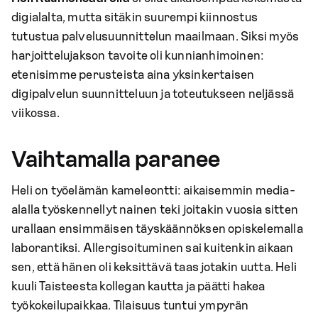
digialalta, mutta sitäkin suurempi kiinnostus
tutustua palvelusuunnittelun maailmaan. Siksi myös
harjoittelujakson tavoite oli kunnianhimoinen:
etenisimme perusteista aina yksinkertaisen
digipalvelun suunnitteluun ja toteutukseen neljässä
viikossa.
Vaihtamalla paranee
Heli on työelämän kameleontti: aikaisemmin media-
alalla työskennellyt nainen teki joitakin vuosia sitten
urallaan ensimmäisen täyskäännöksen opiskelemalla
laborantiksi. Allergisoituminen sai kuitenkin aikaan
sen, että hänen oli keksittävä taas jotakin uutta. Heli
kuuli Taisteesta kollegan kautta ja päätti hakea
työkokeilupaikkaa. Tilaisuus tuntui ympyrän