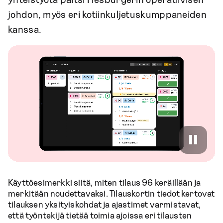
yhteistyötä paitsi Hesburgerin operatiivisen
johdon, myös eri kotiinkuljetuskumppaneiden
kanssa.
Käyttöesimerkki siitä, miten tilaus 96 keräillään ja
merkitään noudettavaksi. Tilauskortin tiedot kertovat
tilauksen yksityiskohdat ja ajastimet varmistavat,
että työntekijä tietää toimia ajoissa eri tilausten