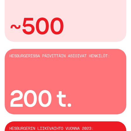
~500
HESBURGERISSA PÄIVITTÄIN ASIOIVAT HENKILÖT:
200 t.
HESBURGERIN LIIKEVAIHTO VUONNA 2023: