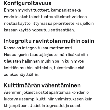
Konfiguroitavuus
Eniten myydyt tuotteet, kampanjat sekä
ravintolakohtaiset tuotevalikoimat voidaan
nostaa käyttöliittymässä prioriteeteiksi, jolloin
kassan käyttö nopeutuu entisestään.
Integroitu ravintolan muihin osiin
Kassa on integroitu saumattomasti
Hesburgerin taustajärjestelmän lisäksi niin
tilausten hallinnan muihin osiin kuin myös
keittiön muihin laitteisiin, tulostimiin sekä
asiakasnäyttöihin.
Kuittimäärän vähentäminen
Aiemmin jokaista ostotapahtumaa kohden oli
luotava useampi kuitti niin valmistukseen kuin
kirjanpitoon. Uudet integraatiot ja useat