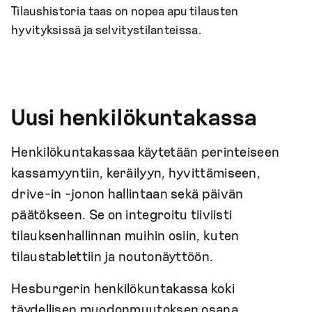
Tilaushistoria taas on nopea apu tilausten
hyvityksissä ja selvitystilanteissa.
Uusi henkilökuntakassa
Henkilökuntakassaa käytetään perinteiseen
kassamyyntiin, keräilyyn, hyvittämiseen,
drive-in -jonon hallintaan sekä päivän
päätökseen. Se on integroitu tiiviisti
tilauksenhallinnan muihin osiin, kuten
tilaustablettiin ja noutonäyttöön.
Hesburgerin henkilökuntakassa koki
täydellisen muodonmuutoksen osana