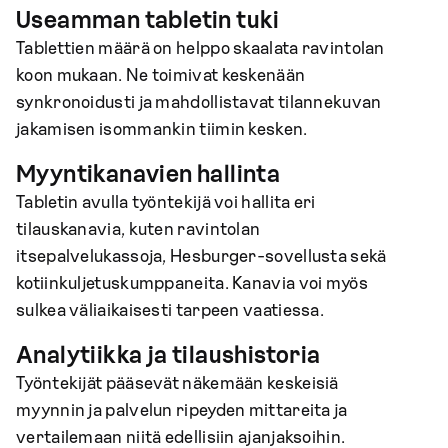
Useamman tabletin tuki
Tablettien määrä on helppo skaalata ravintolan
koon mukaan. Ne toimivat keskenään
synkronoidusti ja mahdollistavat tilannekuvan
jakamisen isommankin tiimin kesken.
Myyntikanavien hallinta
Tabletin avulla työntekijä voi hallita eri
tilauskanavia, kuten ravintolan
itsepalvelukassoja, Hesburger-sovellusta sekä
kotiinkuljetuskumppaneita. Kanavia voi myös
sulkea väliaikaisesti tarpeen vaatiessa.
Analytiikka ja tilaushistoria
Työntekijät pääsevät näkemään keskeisiä
myynnin ja palvelun ripeyden mittareita ja
vertailemaan niitä edellisiin ajanjaksoihin.